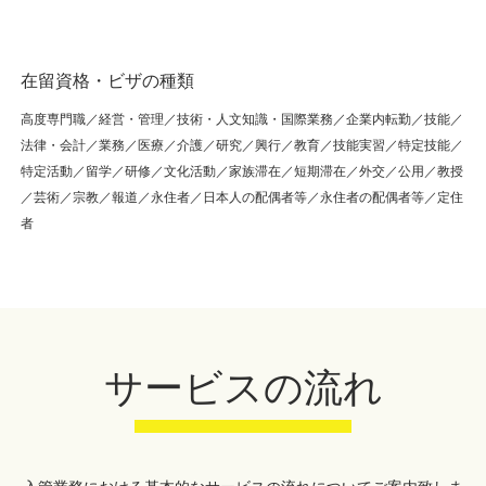
在留資格・ビザの種類
高度専門職／経営・管理／技術・人文知識・国際業務／企業内転勤／技能／
法律・会計／業務／医療／介護／研究／興行／教育／技能実習／特定技能／
特定活動／留学／研修／文化活動／家族滞在／短期滞在／外交／公用／教授
／芸術／宗教／報道／永住者／日本人の配偶者等／永住者の配偶者等／定住
者
サービスの流れ