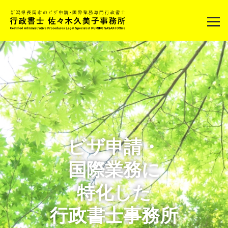
Home
ビザ申請・
国際業務に
特化した
行政書士事務所